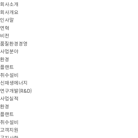
본문으로 바로가기
메뉴 바로가기
회사소개
회사개요
인사말
연혁
비전
품질환경경영
사업분야
환경
플랜트
취수설비
신재생에너지
연구개발(R&D)
사업실적
환경
플랜트
취수설비
고객지원
공지사항