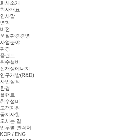
본문으로 바로가기
메뉴 바로가기
회사소개
회사개요
인사말
연혁
비전
품질환경경영
사업분야
환경
플랜트
취수설비
신재생에너지
연구개발(R&D)
사업실적
환경
플랜트
취수설비
고객지원
공지사항
오시는 길
업무별 연락처
/
KOR
ENG