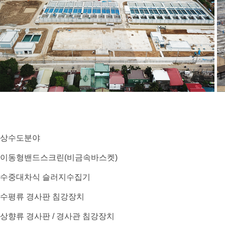
상수도분야
이동형밴드스크린(비금속바스켓)
수중대차식 슬러지수집기
수평류 경사판 침강장치
상향류 경사판 / 경사관 침강장치