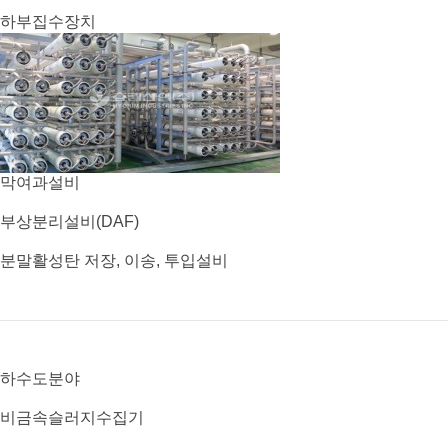
하부집수장치
막여과설비
부상분리설비(DAF)
분말활성탄 저장, 이송, 투입설비
하수도분야
비금속슬러지수집기