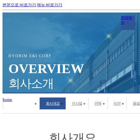
본문으로 바로가기
메뉴 바로가기
전체메
뉴
HYORIM E&I CORP.
OVERVIEW
회사소개
home
회사개요
인사말
연혁
비전
품질
회사개요