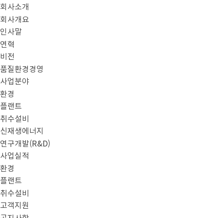
본문으로 바로가기
메뉴 바로가기
회사소개
회사개요
인사말
연혁
비전
품질환경경영
사업분야
환경
플랜트
취수설비
신재생에너지
연구개발(R&D)
사업실적
환경
플랜트
취수설비
고객지원
공지사항