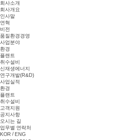
본문으로 바로가기
메뉴 바로가기
회사소개
회사개요
인사말
연혁
비전
품질환경경영
사업분야
환경
플랜트
취수설비
신재생에너지
연구개발(R&D)
사업실적
환경
플랜트
취수설비
고객지원
공지사항
오시는 길
업무별 연락처
/
KOR
ENG