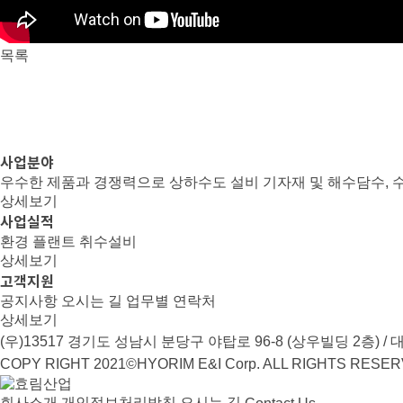
목록
사업분야
우수한 제품과 경쟁력으로 상하수도 설비 기자재 및 해수담수, 수
상세보기
사업실적
환경
플랜트
취수설비
상세보기
고객지원
공지사항
오시는 길
업무별 연락처
상세보기
(우)13517 경기도 성남시 분당구 야탑로 96-8 (상우빌딩 2층) / 대표전화 :
COPY RIGHT 2021©HYORIM E&I Corp. ALL RIGHTS RESE
회사소개
개인정보처리방침
오시는 길